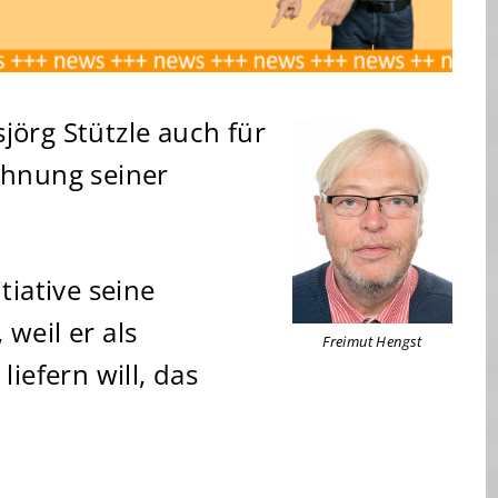
örg Stützle auch für
chnung seiner
tiative seine
weil er als
Freimut Hengst
iefern will, das